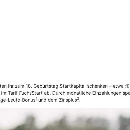
öchten ihr zum 18. Geburtstag Startkapital schenken – etwa f
 im Tarif FuchsStart ab.
Durch monatliche Einzahlungen spar
2
3
unge-Leute-Bonus
und dem Zinsplus
.