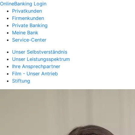
OnlineBanking Login
Privatkunden
Firmenkunden
Private Banking
Meine Bank
Service-Center
Unser Selbstverständnis
Unser Leistungsspektrum
Ihre Ansprechpartner
Film - Unser Antrieb
Stiftung