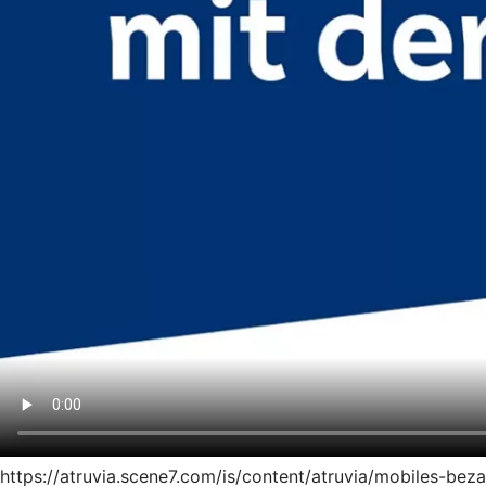
https://atruvia.scene7.com/is/content/atruvia/mobiles-be