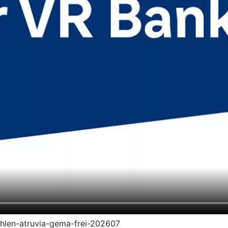
zahlen-atruvia-gema-frei-202607