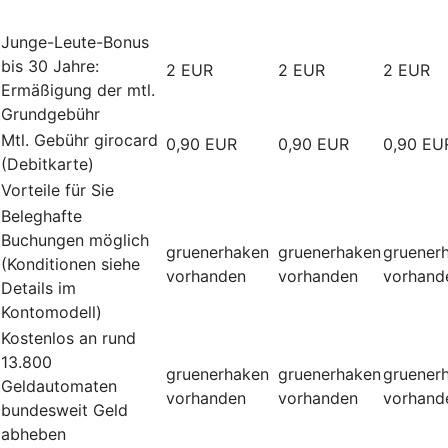
Junge-Leute-Bonus
bis 30 Jahre:
2 EUR
2 EUR
2 EUR
Ermäßigung der mtl.
Grundgebühr
Mtl. Gebühr girocard
0,90 EUR
0,90 EUR
0,90 EU
(Debitkarte)
Vorteile für Sie
Beleghafte
Buchungen möglich
gruenerhaken
gruenerhaken
gruener
(Konditionen siehe
vorhanden
vorhanden
vorhand
Details im
Kontomodell)
Kostenlos an rund
13.800
gruenerhaken
gruenerhaken
gruener
Geldautomaten
vorhanden
vorhanden
vorhand
bundesweit Geld
abheben