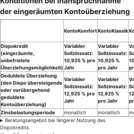
Konditionen bei Inanspruchnahme
der eingeräumten Kontoüberziehung
KontoKomfort
KontoKlassik
K
Dispokredit
Variabler
Variabler
Va
(eingeräumte,
Sollzinssatz:
Sollzinssatz:
So
unbefristete
10,925 % pro
10,925 %
1
Überziehungsmöglichkeit)
Jahr
pro Jahr
pr
Geduldete Überziehung
Variabler
Variabler
Va
(den Dispo übersteigende
Sollzinssatz:
Sollzinssatz:
So
oder vorübergehend
12,925 % pro
12,925 %
1
geduldete
Jahr
pro Jahr
pr
Kontoüberziehung)
Zinsbelastungsperiode
monatlich
monatlich
mo
Beratungsangebot bei längerer Nutzung des
Dispokredits