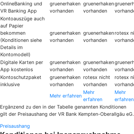
OnlineBanking und
gruenerhaken
gruenerhaken
gruener
VR Banking App
vorhanden
vorhanden
vorhand
Kontoauszüge auch
auf Papier
bekommen
gruenerhaken
gruenerhaken
rotesx
n
(Konditionen siehe
vorhanden
vorhanden
vorhand
Details im
Kontomodell)
Digitale Karten per
gruenerhaken
gruenerhaken
gruener
App kostenlos
vorhanden
vorhanden
vorhand
Kontoschutzpaket
gruenerhaken
rotesx
nicht
rotesx
n
inklusive
vorhanden
vorhanden
vorhand
Mehr
Mehr
Mehr erfahren
erfahren
erfahren
Ergänzend zu den in der Tabelle genannten Konditionen
gilt der Preisaushang der VR Bank Kempten-Oberallgäu eG.
Preisaushang