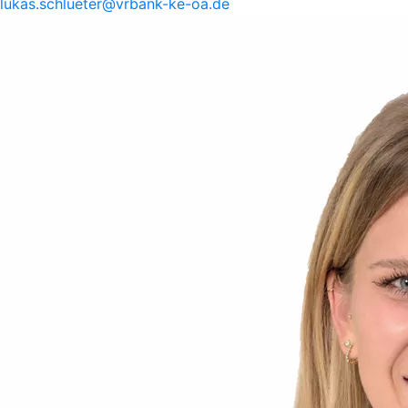
lukas.
schlueter@
vrbank-
ke-
oa.de