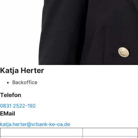
Katja
Herter
Backoffice
Telefon
0831 2522-192
EMail
katja.
herter@
vrbank-
ke-
oa.de