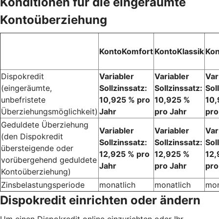
Konditionen für die eingeräumte
Kontoüberziehung
KontoKomfort
KontoKlassik
Kon
Dispokredit
Variabler
Variabler
Var
(eingeräumte,
Sollzinssatz:
Sollzinssatz:
Sol
unbefristete
10,925 % pro
10,925 %
10,
Überziehungsmöglichkeit)
Jahr
pro Jahr
pro
Geduldete Überziehung
Variabler
Variabler
Var
(den Dispokredit
Sollzinssatz:
Sollzinssatz:
Sol
übersteigende oder
12,925 % pro
12,925 %
12,
vorübergehend geduldete
Jahr
pro Jahr
pro
Kontoüberziehung)
Zinsbelastungsperiode
monatlich
monatlich
mon
Dispokredit einrichten oder ändern
Um einen Dispokredit online einzurichten oder Ihr