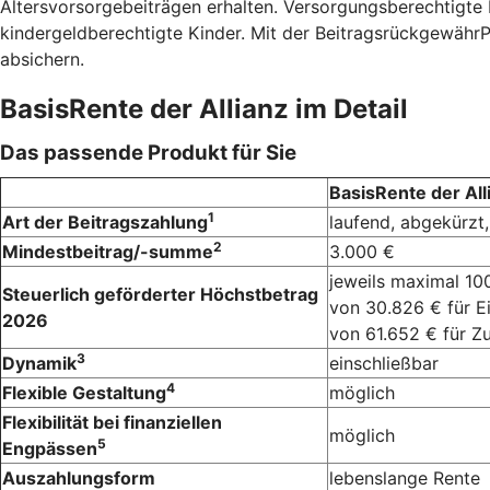
Altersvorsorgebeiträgen erhalten. Versorgungsberechtigte 
kindergeldberechtigte Kinder. Mit der BeitragsrückgewährPo
absichern.
BasisRente der Allianz im Detail
Das passende Produkt für Sie
BasisRente der All
1
Art der Beitragszahlung
laufend, abgekürzt,
2
Mindestbeitrag/-summe
3.000 €
jeweils maximal 10
Steuerlich geförderter Höchstbetrag
von 30.826 € für E
2026
von 61.652 € für 
3
Dynamik
einschließbar
4
Flexible Gestaltung
möglich
Flexibilität bei finanziellen
möglich
5
Engpässen
Auszahlungsform
lebenslange Rente