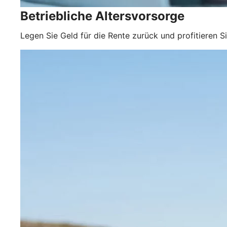
Betriebliche Altersvorsorge
Legen Sie Geld für die Rente zurück und profitieren S