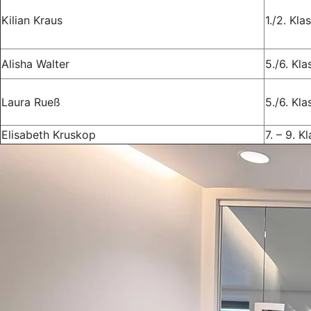
Kilian Kraus
1./2. Kla
Alisha Walter
5./6. Kla
Laura Rueß
5./6. Kla
Elisabeth Kruskop
7. – 9. K