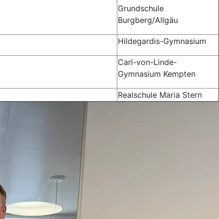
Grundschule
Burgberg/Allgäu
Hildegardis-Gymnasium
Carl-von-Linde-
Gymnasium Kempten
Realschule Maria Stern