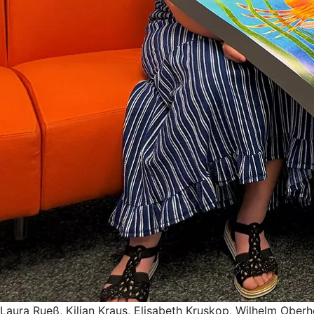
Laura Rueß, Kilian Kraus, Elisabeth Kruskop, Wilhelm Oberh