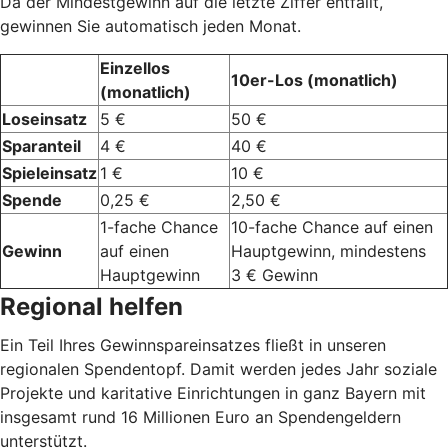
Da der Mindestgewinn auf die letzte Ziffer entfällt,
gewinnen Sie automatisch jeden Monat.
Einzellos
10er-Los (monatlich)
(monatlich)
Loseinsatz
5 €
50 €
Sparanteil
4 €
40 €
Spieleinsatz
1 €
10 €
Spende
0,25 €
2,50 €
1-fache Chance
10-fache Chance auf einen
Gewinn
auf einen
Hauptgewinn, mindestens
Hauptgewinn
3 € Gewinn
Regional helfen
Ein Teil Ihres Gewinnspareinsatzes fließt in unseren
regionalen Spendentopf. Damit werden jedes Jahr soziale
Projekte und karitative Einrichtungen in ganz Bayern mit
insgesamt rund 16 Millionen Euro an Spendengeldern
unterstützt.