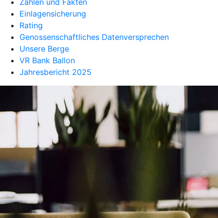
Zahlen und Fakten
Einlagensicherung
Rating
Genossenschaftliches Datenversprechen
Unsere Berge
VR Bank Ballon
Jahresbericht 2025